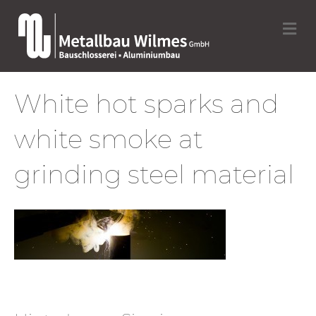
N
a
v
i
g
a
White hot sparks and
t
i
white smoke at
o
n
grinding steel material